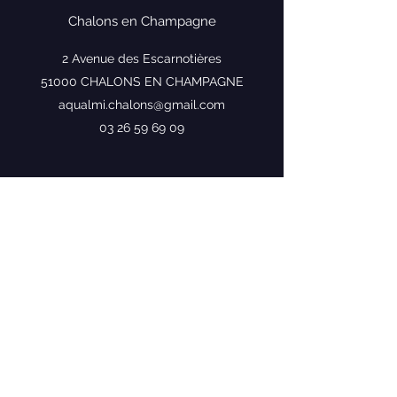
Chalons en Champagne
2 Avenue des Escarnotières
51000 CHALONS EN CHAMPAGNE
aqualmi.chalons@gmail.com
03 26 59 69 09
Nous intervenons notamment dans
les secteurs suivants :
Vitry-le-François
Châlons-en-Champagne
Reims
Épernay