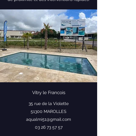
Vitry le Francois
35 rue de la Violette
51300 MAROLLES
aqualmi51@gmail.com
03 26 73 57 57