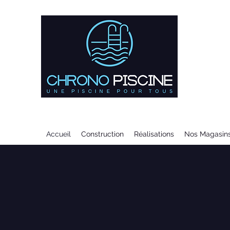
Votre piscin
Marne et C
Accueil
Construction
Réalisations
Nos Magasins