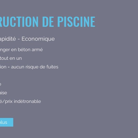
UCTION DE PISCINE
Rapidité - Economique
longer en béton armé
 tout en un
ion = aucun risque de fuites
e
aise
té/prix indétronable
plus